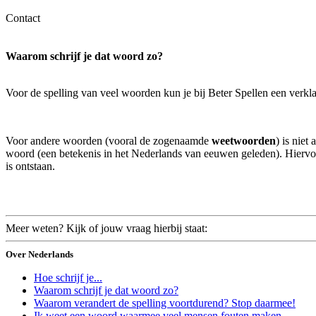
Contact
Waarom schrijf je dat woord zo?
Voor de spelling van veel woorden kun je bij Beter Spellen een verk
Voor andere woorden (vooral de zogenaamde
weetwoorden
) is niet
woord (een betekenis in het Nederlands van eeuwen geleden). Hiervoo
is ontstaan.
Meer weten? Kijk of jouw vraag hierbij staat:
Over Nederlands
Hoe schrijf je...
Waarom schrijf je dat woord zo?
Waarom verandert de spelling voortdurend? Stop daarmee!
Ik weet een woord waarmee veel mensen fouten maken.