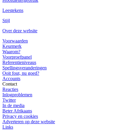
Hoofdlettergebruik
Leestekens
Stijl
Over deze website
Voorwaarden
Keurmerk
Waarom?
Voorproefpanel
Referentieniveaus
Spellingsveranderingen
Ooit fout, nu goed?
Accounts
Contact
Reacties
Inlogproblemen
Twitter
In de media
Beter Afrikaans
Privacy en cookies
Adverteren op deze website
Links