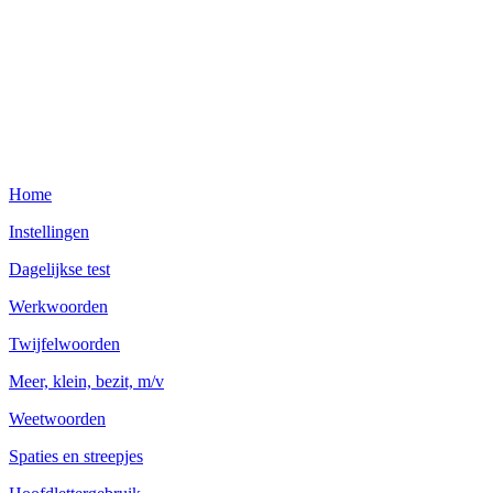
Home
Instellingen
Dagelijkse test
Werkwoorden
Twijfelwoorden
Meer, klein, bezit, m/v
Weetwoorden
Spaties en streepjes