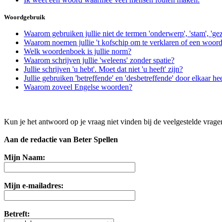
Woordgebruik
Waarom gebruiken jullie niet de termen 'onderwerp', 'stam', 'g
Waarom noemen jullie 't kofschip om te verklaren of een woord 
Welk woordenboek is jullie norm?
Waarom schrijven jullie 'weleens' zonder spatie?
Jullie schrijven 'u hebt'. Moet dat niet 'u heeft' zijn?
Jullie gebruiken 'betreffende' en 'desbetreffende' door elkaar he
Waarom zoveel Engelse woorden?
Kun je het antwoord op je vraag niet vinden bij de veelgestelde vrag
Aan de redactie van Beter Spellen
Mijn Naam:
Mijn e-mailadres:
Betreft: