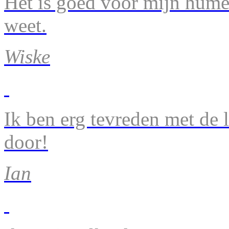
Het is goed voor mijn humeu
weet.
Wiske
Ik ben erg tevreden met de 
door!
Ian