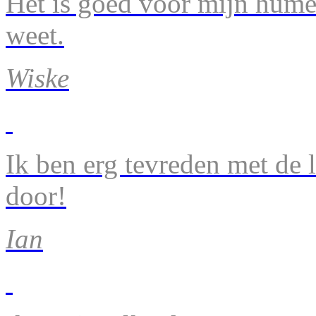
Het is goed voor mijn humeu
weet.
Wiske
Ik ben erg tevreden met de 
door!
Ian