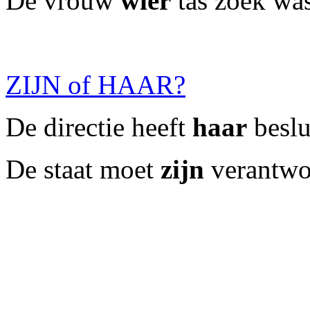
De vrouw
wier
tas zoek was
ZIJN of HAAR?
De directie heeft
haar
beslu
De staat moet
zijn
verantwo