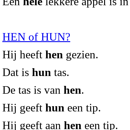
Een
hele
lekkere appel is in
HEN of HUN?
Hij heeft
hen
gezien.
Dat is
hun
tas.
De tas is van
hen
.
Hij geeft
hun
een tip.
Hij geeft aan
hen
een tip.