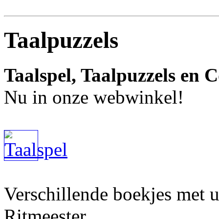
Taalpuzzels
Taalspel, Taalpuzzels en 
Nu in onze webwinkel!
Verschillende boekjes met u
Ritmeester.