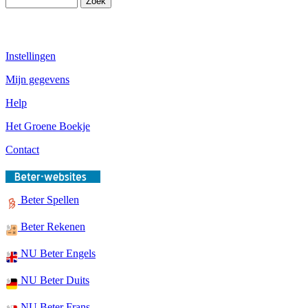
Instellingen
Mijn gegevens
Help
Het Groene Boekje
Contact
Beter Spellen
Beter Rekenen
NU Beter Engels
NU Beter Duits
NU Beter Frans