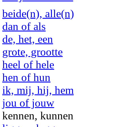
beide(n), alle(n)
dan of als
de, het, een
grote, grootte
heel of hele
hen of hun
ik, mij, hij, hem
jou of jouw
kennen, kunnen