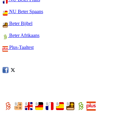
NU Beter Spaans
Beter Bijbel
Beter Afrikaans
Plus-Taaltest