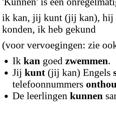
'Kunnen' is een onregelmat
ik kan, jij kunt (jij kan), hi
konden, ik heb gekund
(voor vervoegingen: zie o
Ik
kan
goed
zwemmen
.
Jij
kunt
(jij kan) Engels
telefoonnummers
ontho
De leerlingen
kunnen
sa