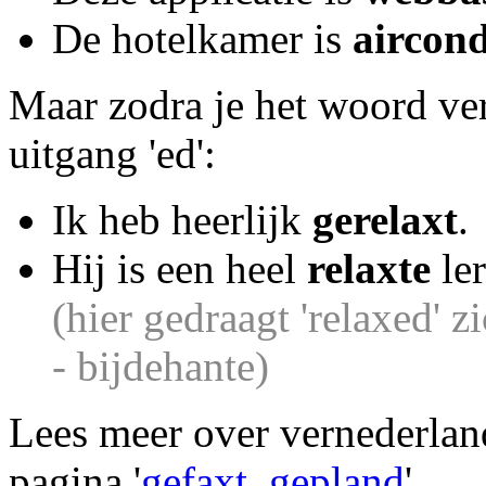
De hotelkamer is
aircond
Maar zodra je het woord ver
uitgang 'ed':
Ik heb heerlijk
gerelaxt
.
Hij is een heel
relaxte
ler
(hier gedraagt 'relaxed' z
- bijdehante)
Lees meer over vernederlan
pagina '
gefaxt, gepland
'.