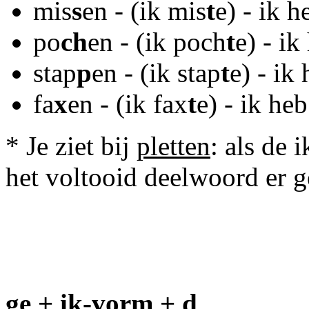
mis
s
en - (ik mis
t
e) - ik 
po
ch
en - (ik poch
t
e) - i
stap
p
en - (ik stap
t
e) - ik
fa
x
en - (ik fax
t
e) - ik he
* Je ziet bij
pletten
: als de 
het voltooid deelwoord er 
ge + ik-vorm + d