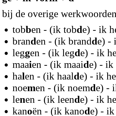
bij de overige werkwoorden
tob
b
en - (ik tob
d
e) - ik 
bran
d
en - (ik brand
d
e) -
leg
g
en - (ik leg
d
e) - ik 
maa
i
en - (ik maai
d
e) - i
ha
l
en - (ik haal
d
e) - ik h
noe
m
en - (ik noem
d
e) - 
le
n
en - (ik leen
d
e) - ik 
kan
o
ën - (ik kano
d
e) - i