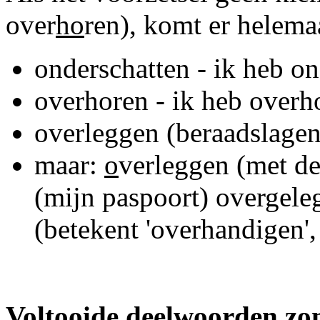
over
ho
ren), komt er helemaa
onderschatten - ik heb o
overhoren - ik heb overh
overleggen (beraadslagen
maar:
o
verleggen (met de
(mijn paspoort) overgele
(betekent 'overhandigen',
Voltooide deelwoorden zon