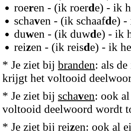
roe
r
en - (ik roer
d
e) - ik
scha
v
en - (ik schaaf
d
e) -
du
w
en - (ik duw
d
e) - ik
rei
z
en - (ik reis
d
e) - ik h
* Je ziet bij
branden
: als d
krijgt het voltooid deelwoo
* Je ziet bij
scha
v
en
: ook a
voltooid deelwoord wordt 
* Je ziet bij
rei
z
en
: ook al 