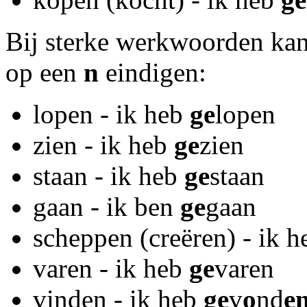
Bij sterke werkwoorden kan
op een
n
eindigen:
lopen - ik heb
ge
lopen
zien - ik heb
ge
zien
staan - ik heb
ge
staan
gaan - ik ben
ge
gaan
scheppen (creëren) - ik 
varen - ik heb
ge
varen
vinden - ik heb
ge
v
o
nd
e