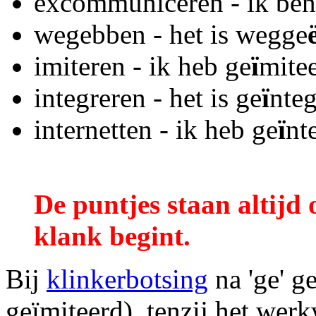
excommuniceren - ik ben
wegebben - het is wegge
imiteren - ik heb ge
ï
mite
integreren - het is ge
ï
nteg
internetten - ik heb ge
ï
nt
De puntjes staan altijd 
klank begint.
Bij
klinkerbotsing
na 'ge' g
geïmiteerd), tenzij het wer