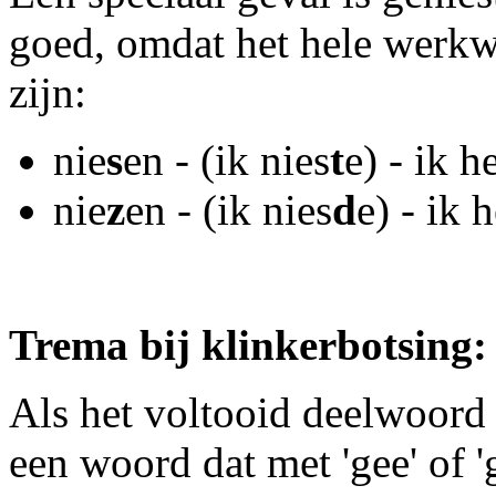
goed, omdat het hele werk
zijn:
nie
s
en - (ik nies
t
e) - ik 
nie
z
en - (ik nies
d
e) - ik 
Trema bij klinkerbotsing: 'g
Als het voltooid deelwoord 
een woord dat met 'gee' of 'g