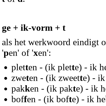
ge + ik-vorm + t
als het werkwoord eindigt o
'
p
en' of '
x
en':
plet
t
en - (ik plet
t
e) - ik 
zwe
t
en - (ik zweet
t
e) - i
pak
k
en - (ik pak
t
e) - ik 
bof
f
en - (ik bof
t
e) - ik h