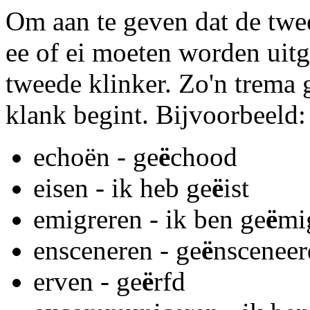
Om aan te geven dat de twee
ee of ei moeten worden uitg
tweede klinker. Zo'n trema 
klank begint. Bijvoorbeeld:
echoën - ge
ë
chood
eisen - ik heb ge
ë
ist
emigreren - ik ben ge
ë
mi
ensceneren - ge
ë
nsceneer
erven - ge
ë
rfd