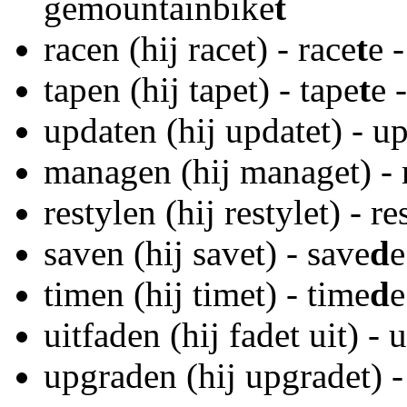
gemountainbike
t
racen (hij racet) - race
t
e 
tapen (hij tapet) - tape
t
e 
updaten (hij updatet) - u
managen (hij managet) -
restylen (hij restylet) - re
saven (hij savet) - save
d
e
timen (hij timet) - time
d
e
uitfaden (hij fadet uit) - 
upgraden (hij upgradet) 