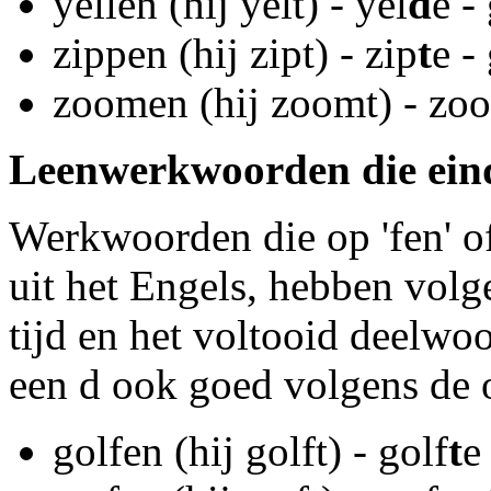
yellen (hij yelt) - yel
d
e -
zippen (hij zipt) - zip
t
e -
zoomen (hij zoomt) - zo
Leenwerkwoorden die eindig
Werkwoorden die op 'fen' of 
uit het Engels, hebben volge
tijd en het voltooid deelwo
een d ook goed volgens de of
golfen (hij golft) - golf
t
e