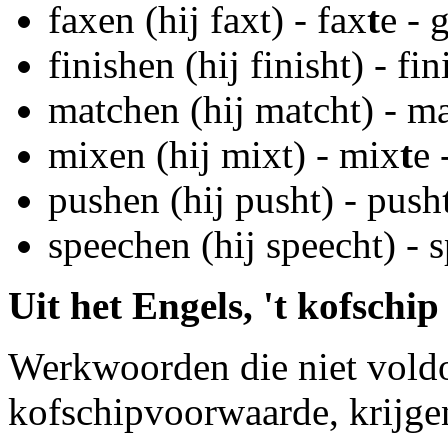
faxen (hij faxt) - fax
t
e - 
finishen (hij finisht) - fin
matchen (hij matcht) - m
mixen (hij mixt) - mix
t
e 
pushen (hij pusht) - push
speechen (hij speecht) - 
Uit het Engels, 't kofschip
Werkwoorden die niet vold
kofschipvoorwaarde, krijg