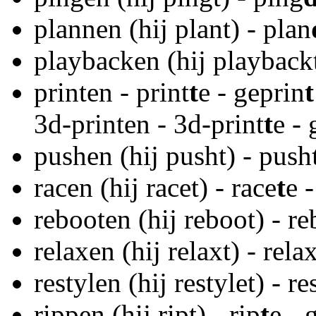
plannen (hij plant) - plan
playbacken (hij playback
printen - print
t
e - geprin
t
3d-printen - 3d-print
t
e -
pushen (hij pusht) - push
racen (hij racet) - race
t
e 
rebooten (hij reboot) - re
relaxen (hij relaxt) - rela
restylen (hij restylet) - re
rippen (hij ript) - rip
t
e - 