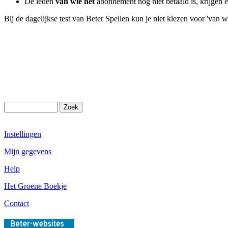
De leden
van wie het
abonnement nog niet betaald is, krijgen
Bij de dagelijkse test van Beter Spellen kun je niet kiezen voor 'van w
Instellingen
Mijn gegevens
Help
Het Groene Boekje
Contact