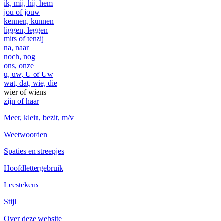
ik, mij, hij, hem
jou of jouw
kennen, kunnen
liggen, leggen
mits of tenzij
na, naar
noch, nog
ons, onze
u, uw, U of Uw
wat, dat, wie, die
wier of wiens
zijn of haar
Meer, klein, bezit, m/v
Weetwoorden
Spaties en streepjes
Hoofdlettergebruik
Leestekens
Stijl
Over deze website