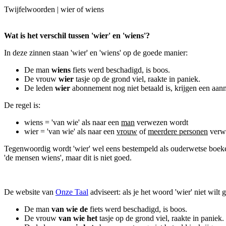
Twijfelwoorden | wier of wiens
Wat is het verschil tussen 'wier' en 'wiens'?
In deze zinnen staan 'wier' en 'wiens' op de goede manier:
De man
wiens
fiets werd beschadigd, is boos.
De vrouw
wier
tasje op de grond viel, raakte in paniek.
De leden
wier
abonnement nog niet betaald is, krijgen een aan
De regel is:
wiens = 'van wie' als naar een
man
verwezen wordt
wier = 'van wie' als naar een
vrouw
of
meerdere personen
verw
Tegenwoordig wordt 'wier' wel eens bestempeld als ouderwetse boekent
'de mensen wiens', maar dit is niet goed.
De website van
Onze Taal
adviseert: als je het woord 'wier' niet wil
De man
van wie de
fiets werd beschadigd, is boos.
De vrouw
van wie het
tasje op de grond viel, raakte in paniek.