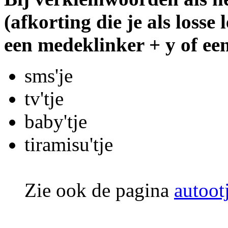
(afkorting die je als losse 
een medeklinker + y of ee
sms'je
tv'tje
baby'tje
tiramisu'tje
Zie ook de pagina
autootj