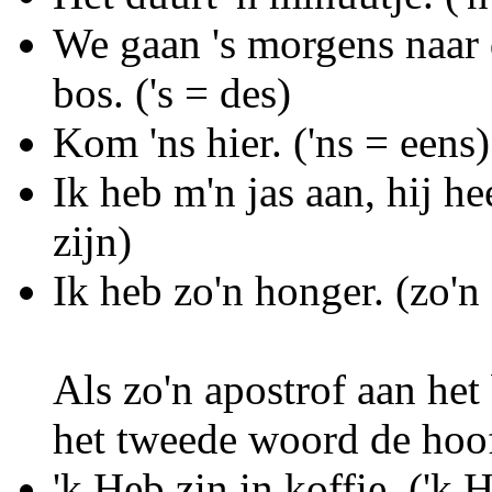
We gaan 's morgens naar 
bos. ('s = des)
Kom 'ns hier. ('ns = eens)
Ik heb m'n jas aan, hij he
zijn)
Ik heb zo'n honger. (zo'n
Als zo'n apostrof aan het 
het tweede woord de hoof
'k Heb zin in koffie. ('k 