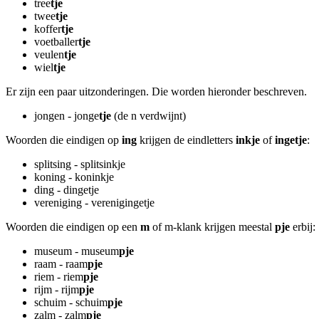
tree
tje
twee
tje
koffer
tje
voetballer
tje
veulen
tje
wiel
tje
Er zijn een paar uitzonderingen. Die worden hieronder beschreven.
jongen - jonge
tje
(de n verdwijnt)
Woorden die eindigen op
ing
krijgen de eindletters
inkje
of
ingetje
:
splitsing - splitsinkje
koning - koninkje
ding - dingetje
vereniging - verenigingetje
Woorden die eindigen op een
m
of m-klank krijgen meestal
pje
erbij:
museum - museum
pje
raam - raam
pje
riem - riem
pje
rijm - rijm
pje
schuim - schuim
pje
zalm - zalm
pje