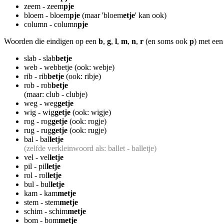
zeem - zeem
pje
bloem - bloem
pje
(maar 'bloem
etje
' kan ook)
column - column
pje
Woorden die eindigen op een
b
,
g
,
l
,
m
,
n
,
r
(en soms ook
p
) met een
slab - slab
betje
web - webbetje (ook: webje)
rib - rib
betje
(ook: ribje)
rob - rob
betje
(maar: club - clubje)
weg - weg
getje
wig - wig
getje
(ook: wigje)
rog - rog
getje
(ook: rogje)
rug - rug
getje
(ook: rugje)
bal - bal
letje
(zelfde verkleinwoord als: ballet - balletje)
vel - vel
letje
pil - pil
letje
rol - rol
letje
bul - bul
letje
kam - kam
metje
stem - stem
metje
schim - schim
metje
bom - bom
metje