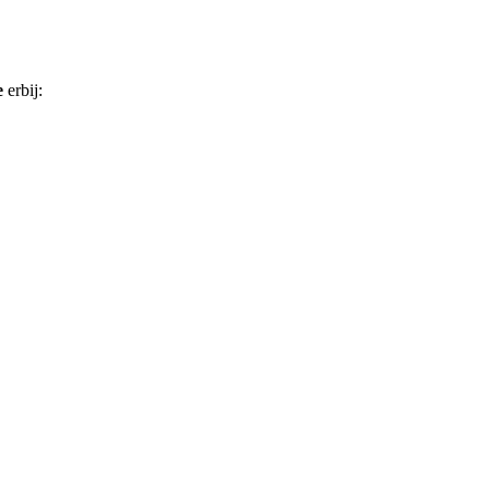
e
erbij: