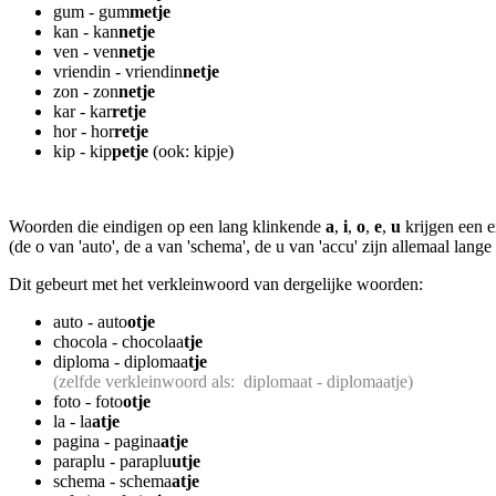
gum - gum
metje
kan - kan
netje
ven - ven
netje
vriendin - vriendin
netje
zon - zon
netje
kar - kar
retje
hor - hor
retje
kip - kip
petje
(ook: kipje)
Woorden die eindigen op een lang klinkende
a
,
i
,
o
,
e
,
u
krijgen een e
(de o van 'auto', de a van 'schema', de u van 'accu' zijn allemaal lange
Dit gebeurt met het verkleinwoord van dergelijke woorden:
auto - auto
otje
chocola - chocolaa
tje
diploma - diplomaa
tje
(zelfde verkleinwoord als: diplomaat - diplomaatje)
foto - foto
otje
la - la
atje
pagina - pagina
atje
paraplu - paraplu
utje
schema - schema
atje