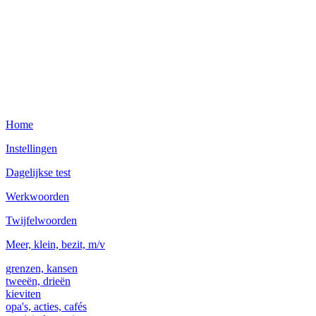
Home
Instellingen
Dagelijkse test
Werkwoorden
Twijfelwoorden
Meer, klein, bezit, m/v
grenzen, kansen
tweeën, drieën
kieviten
opa's, acties, cafés