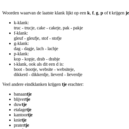
Woorden waarvan de laatste klank lijkt op een
k
,
f
,
g
,
p
of
t
krijgen
je
k-klank:
truc - trucje, cake - cakeje, pak - pakje
f-klank:
gleuf - gleufje, stof - stofje
g-klank:
dag - dagje, lach - lachje
p-klank:
kop - kopje, drab - drabje
t-klank, ook als dit een d is:
boot - bootje, website - websiteje,
dikkerd - dikkerdje, lieverd - lieverdje
Veel andere eindklanken krijgen
tje
erachter:
banaan
tje
blijver
tje
duw
tje
etalage
tje
kantoor
tje
knie
tje
prater
tje