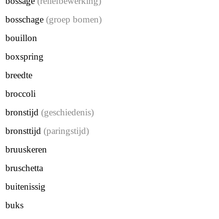
bossage
(reliëfbewerking)
bosschage
(groep bomen)
bouillon
boxspring
breedte
broccoli
bronstijd
(geschiedenis)
bronsttijd
(paringstijd)
bruuskeren
bruschetta
buitenissig
buks