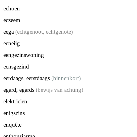
echoën
eczeem
eega
(echtgenoot, echtgenote)
eeneiig
eengezinswoning
eensgezind
eerdaags, eerstdaags
(binnenkort)
egard, egards
(bewijs van achting)
elektricien
enigszins
enquête
enthousiasme