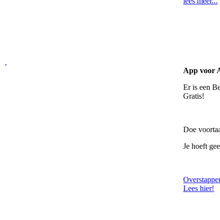
lees meer...
App voor 
Er is een B
Gratis!
Doe voortaa
Je hoeft ge
Overstappen
Lees hier!