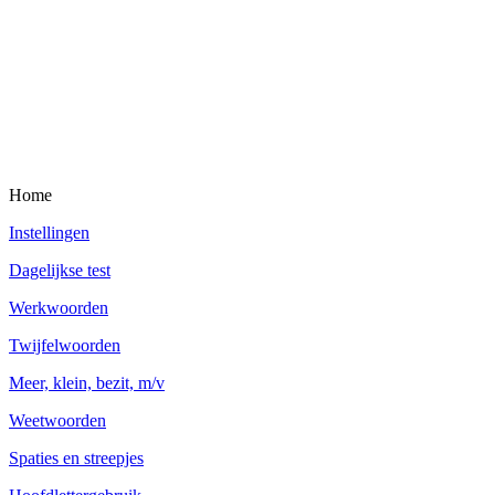
Home
Instellingen
Dagelijkse test
Werkwoorden
Twijfelwoorden
Meer, klein, bezit, m/v
Weetwoorden
Spaties en streepjes