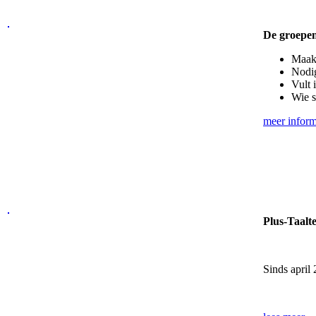
De groepe
Maak 
Nodig
Vult 
Wie s
meer inform
Plus-Taalte
Sinds april