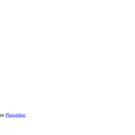
van
Plusonline
.