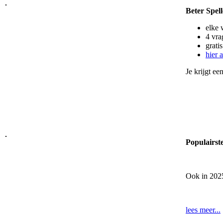
Beter Spel
elke
4 vra
grati
hier 
Je krijgt ee
Populairst
Ook in 2025
lees meer...