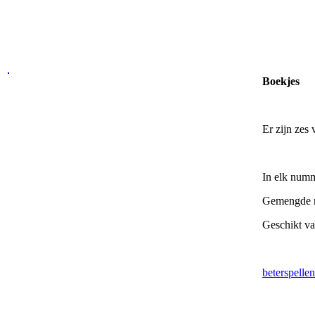
Boekjes
Er zijn zes 
In elk numm
Gemengde n
Geschikt van
beterspelle