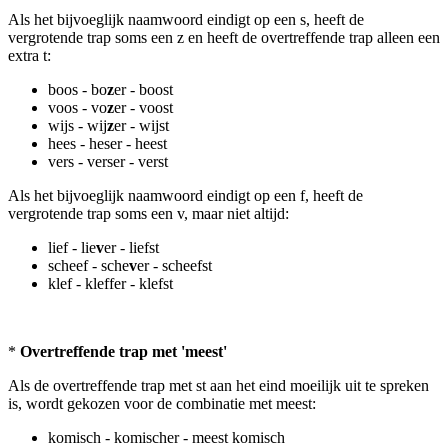
Als het bijvoeglijk naamwoord eindigt op een s, heeft de
vergrotende trap soms een z en heeft de overtreffende trap alleen een
extra t:
boos - bo
z
er - boost
voos - vo
z
er - voost
wijs - wij
z
er - wijst
hees - heser - heest
vers - verser - verst
Als het bijvoeglijk naamwoord eindigt op een f, heeft de
vergrotende trap soms een v, maar niet altijd:
lief - lie
v
er - liefst
scheef - sche
v
er - scheefst
klef - kleffer - klefst
*
Overtreffende trap met 'meest'
Als de overtreffende trap met st aan het eind moeilijk uit te spreken
is, wordt gekozen voor de combinatie met meest:
komisch - komischer - meest komisch