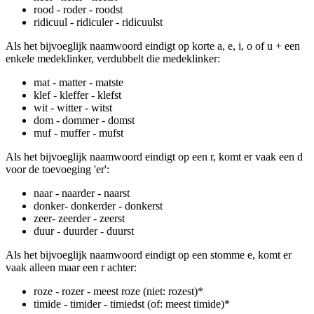
rood - roder - roodst
ridicuul - ridiculer - ridicuulst
Als het bijvoeglijk naamwoord eindigt op korte a, e, i, o of u + een
enkele medeklinker, verdubbelt die medeklinker:
mat - matter - matste
klef - kleffer - klefst
wit - witter - witst
dom - dommer - domst
muf - muffer - mufst
Als het bijvoeglijk naamwoord eindigt op een r, komt er vaak een d
voor de toevoeging 'er':
naar - naarder - naarst
donker- donkerder - donkerst
zeer- zeerder - zeerst
duur - duurder - duurst
Als het bijvoeglijk naamwoord eindigt op een stomme e, komt er
vaak alleen maar een r achter:
roze - rozer - meest roze (niet: rozest)*
timide - timider - timiedst (of: meest timide)*