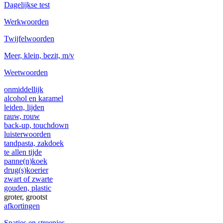
Dagelijkse test
Werkwoorden
Twijfelwoorden
Meer, klein, bezit, m/v
Weetwoorden
onmiddellijk
alcohol en karamel
leiden, lijden
rauw, rouw
back-up, touchdown
luisterwoorden
tandpasta, zakdoek
te allen tijde
panne(n)koek
drug(s)koerier
zwart of zwarte
gouden, plastic
groter, grootst
afkortingen
Spaties en streepjes