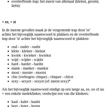
overtreffende trap: het meest van allemaal (kleinst, grootst,
liefst)
+ er, + st
In de meeste gevallen maak je de vergrotende trap door 'er'
achter het bijvoeglijk naamwoord te plakken en de overtreffende
trap door 'st' achter het bijvoeglijk naamwoord te plakken:
oud - ouder - oudst
klein - kleiner - kleinst
kwiek - kwieker - kwiekst
wijd - wijder - wijdst
hard - harder - hardst
mank - manker - mankst
mooi - mooier - mooist
chic (verbogen: chique) - chiquer - chicst
sexy - sexyer - sexyst (of: meest sexy)*
Als het bijvoeglijk naamwoord eindigt op een lange aa, ee, oo of uu
+ een enkele medeklinker, verdwijnt een van die klinkers:
kaal - kaler - kaalst
heet - heter - heetst