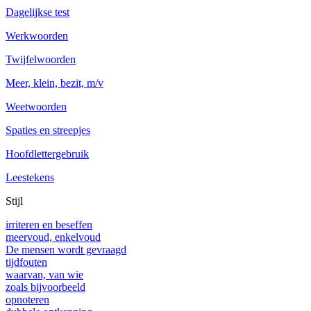
Dagelijkse test
Werkwoorden
Twijfelwoorden
Meer, klein, bezit, m/v
Weetwoorden
Spaties en streepjes
Hoofdlettergebruik
Leestekens
Stijl
irriteren en beseffen
meervoud, enkelvoud
De mensen wordt gevraagd
tijdfouten
waarvan, van wie
zoals bijvoorbeeld
opnoteren