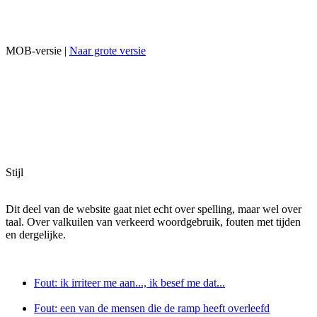
MOB-versie |
Naar grote versie
Stijl
Dit deel van de website gaat niet echt over spelling, maar wel over
taal. Over valkuilen van verkeerd woordgebruik, fouten met tijden
en dergelijke.
Fout: ik irriteer me aan..., ik besef me dat...
Fout: een van de mensen die de ramp heeft overleefd