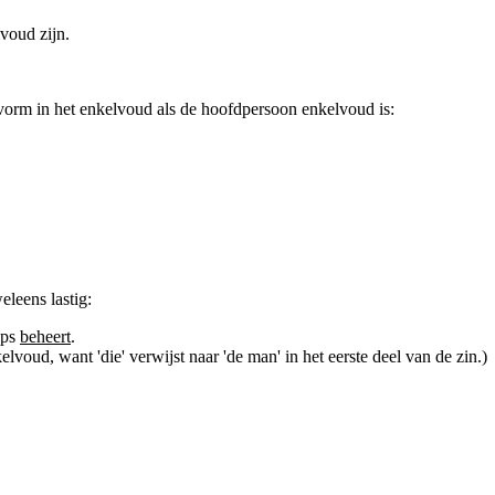
voud zijn.
orm in het enkelvoud als de hoofdpersoon enkelvoud is:
leens lastig:
ops
beheert
.
lvoud, want 'die' verwijst naar 'de man' in het eerste deel van de zin.)