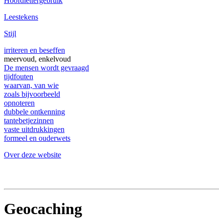
Hoofdlettergebruik
Leestekens
Stijl
irriteren en beseffen
meervoud, enkelvoud
De mensen wordt gevraagd
tijdfouten
waarvan, van wie
zoals bijvoorbeeld
opnoteren
dubbele ontkenning
tantebetjezinnen
vaste uitdrukkingen
formeel en ouderwets
Over deze website
Geocaching