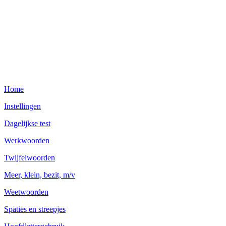
Home
Instellingen
Dagelijkse test
Werkwoorden
Twijfelwoorden
Meer, klein, bezit, m/v
Weetwoorden
Spaties en streepjes