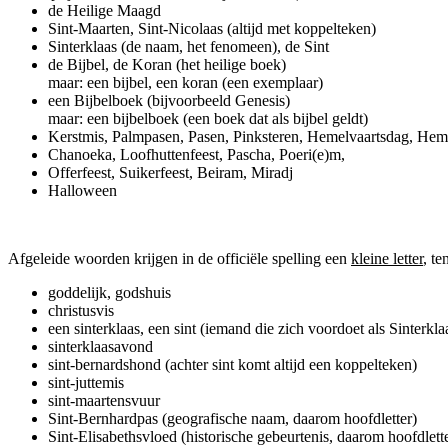
de Heilige Maagd
Sint-Maarten, Sint-Nicolaas (altijd met koppelteken)
Sinterklaas (de naam, het fenomeen), de Sint
de Bijbel, de Koran (het heilige boek)
maar: een bijbel, een koran (een exemplaar)
een Bijbelboek (bijvoorbeeld Genesis)
maar: een bijbelboek (een boek dat als bijbel geldt)
Kerstmis, Palmpasen, Pasen, Pinksteren, Hemelvaartsdag, Hem
Chanoeka, Loofhuttenfeest, Pascha, Poeri(e)m,
Offerfeest, Suikerfeest, Beiram, Miradj
Halloween
Afgeleide woorden krijgen in de officiële spelling een
kleine letter
, t
goddelijk, godshuis
christusvis
een sinterklaas, een sint (iemand die zich voordoet als Sinterkla
sinterklaasavond
sint-bernardshond (achter sint komt altijd een koppelteken)
sint-juttemis
sint-maartensvuur
Sint-Bernhardpas (geografische naam, daarom hoofdletter)
Sint-Elisabethsvloed (historische gebeurtenis, daarom hoofdlett