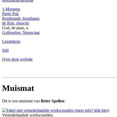
Hoofdlettergebruik
's Morgens
Pietje Puk
Rembrandt, freudiaans
de Rijn, rijnwijn
God, de paus, u
Golfoorlog, Nieuwjaar
Leestekens
Stijl
Over deze website
Muismat
Dit is een muismat van
Beter Spellen
:
Vernederlandste werkwoorden.