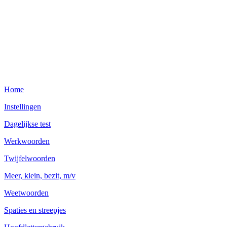
Home
Instellingen
Dagelijkse test
Werkwoorden
Twijfelwoorden
Meer, klein, bezit, m/v
Weetwoorden
Spaties en streepjes