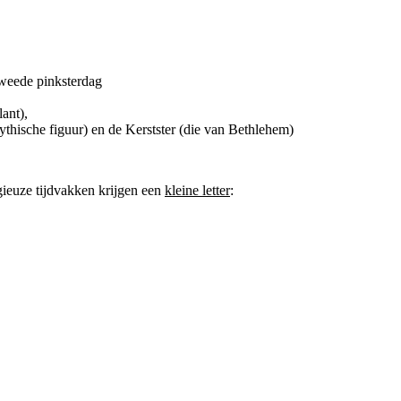
tweede pinksterdag
ant),
thische figuur) en de Kerstster (die van Bethlehem)
gieuze tijdvakken krijgen een
kleine letter
: