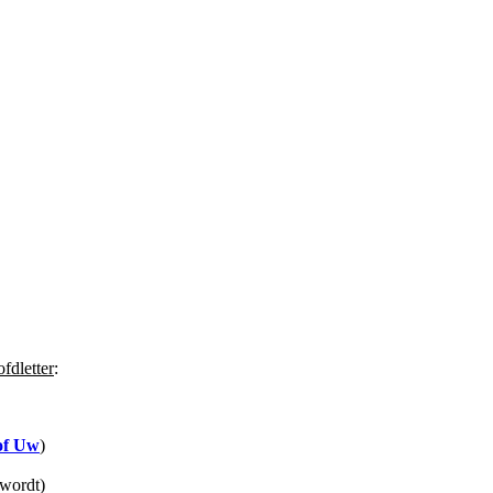
fdletter
:
of Uw
)
 wordt)