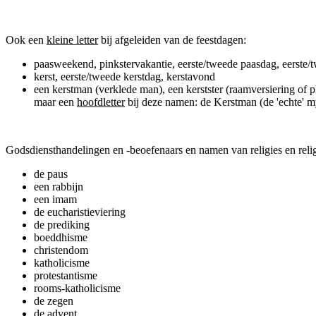
Ook een
kleine letter
bij afgeleiden van de feestdagen:
paasweekend, pinkstervakantie, eerste/tweede paasdag, eerste/
kerst, eerste/tweede kerstdag, kerstavond
een kerstman (verklede man), een kerstster (raamversiering of pl
maar een
hoofdletter
bij deze namen: de Kerstman (de 'echte' my
Godsdiensthandelingen en -beoefenaars en namen van religies en reli
de paus
een rabbijn
een imam
de eucharistieviering
de prediking
boeddhisme
christendom
katholicisme
protestantisme
rooms-katholicisme
de zegen
de advent