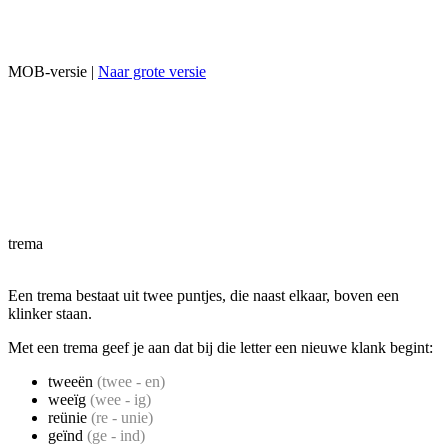
MOB-versie |
Naar grote versie
trema
Een trema bestaat uit twee puntjes, die naast elkaar, boven een
klinker staan.
Met een trema geef je aan dat bij die letter een nieuwe klank begint:
tweeën
(twee - en)
weeïg
(wee - ig)
reünie
(re - unie)
geïnd
(ge - ind)