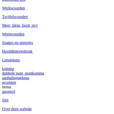
Werkwoorden
Twijfelwoorden
Meer, klein, bezit, m/v
Weetwoorden
Spaties en streepjes
Hoofdlettergebruik
Leestekens
komma
dubbele punt, puntkomma
aanhalingstekens
accenten
trema
apostrof
Stijl
Over deze website