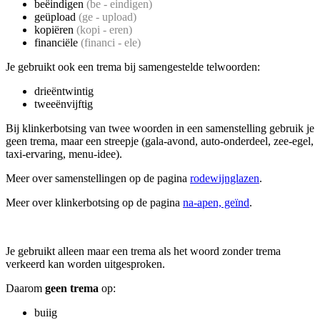
beëindigen
(be - eindigen)
geüpload
(ge - upload)
kopiëren
(kopi - eren)
financiële
(financi - ele)
Je gebruikt ook een trema bij samengestelde telwoorden:
drieëntwintig
tweeënvijftig
Bij klinkerbotsing van twee woorden in een samenstelling gebruik je
geen trema, maar een streepje (gala-avond, auto-onderdeel, zee-egel,
taxi-ervaring, menu-idee).
Meer over samenstellingen op de pagina
rodewijnglazen
.
Meer over klinkerbotsing op de pagina
na-apen, geïnd
.
Je gebruikt alleen maar een trema als het woord zonder trema
verkeerd kan worden uitgesproken.
Daarom
geen trema
op:
buiig