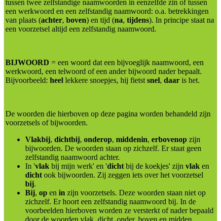
tussen twee zelfstandige naamwoorden in eenzelfde zin of tussen
een werkwoord en een zelfstandig naamwoord: o.a. betrekkingen
van plaats (
achter
,
boven
) en tijd (
na
,
tijdens
). In principe staat na
een voorzetsel altijd een zelfstandig naamwoord.
BIJWOORD
= een woord dat een bijvoeglijk naamwoord, een
werkwoord, een telwoord of een ander bijwoord nader bepaalt.
Bijvoorbeeld:
heel
lekkere snoepjes, hij fietst
snel
,
daar
is het.
De woorden die hierboven op deze pagina worden behandeld zijn
voorzetsels of bijwoorden.
Vlakbij
,
dichtbij
,
onderop
,
middenin
,
erbovenop
zijn
bijwoorden. De woorden staan op zichzelf. Er staat geen
zelfstandig naamwoord achter.
In '
vlak
bij mijn werk' en '
dicht
bij de koekjes' zijn
vlak
en
dicht
ook bijwoorden. Zij zeggen iets over het voorzetsel
bij
.
Bij
,
op
en
in
zijn voorzetsels. Deze woorden staan niet op
zichzelf. Er hoort een zelfstandig naamwoord bij. In de
voorbeelden hierboven worden ze versterkt of nader bepaald
door de woorden vlak, dicht, onder, boven en midden.