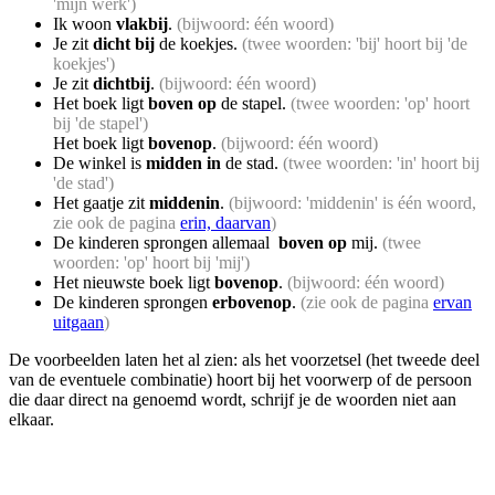
'mijn werk')
Ik woon
vlakbij
.
(bijwoord: één woord)
Je zit
dicht bij
de koekjes.
(twee woorden: 'bij' hoort bij 'de
koekjes')
Je zit
dichtbij
.
(bijwoord: één woord)
Het boek ligt
boven op
de stapel.
(twee woorden: 'op' hoort
bij 'de stapel')
Het boek ligt
bovenop
.
(bijwoord: één woord)
De winkel is
midden in
de stad.
(twee woorden: 'in' hoort bij
'de stad')
Het gaatje zit
middenin
.
(bijwoord: 'middenin' is één woord,
zie ook de pagina
erin, daarvan
)
De kinderen sprongen allemaal
boven op
mij.
(twee
woorden: 'op' hoort bij 'mij')
Het nieuwste boek ligt
bovenop
.
(bijwoord: één woord)
De kinderen sprongen
erbovenop
.
(zie ook de pagina
ervan
uitgaan
)
De voorbeelden laten het al zien: als het voorzetsel (het tweede deel
van de eventuele combinatie) hoort bij het voorwerp of de persoon
die daar direct na genoemd wordt, schrijf je de woorden niet aan
elkaar.