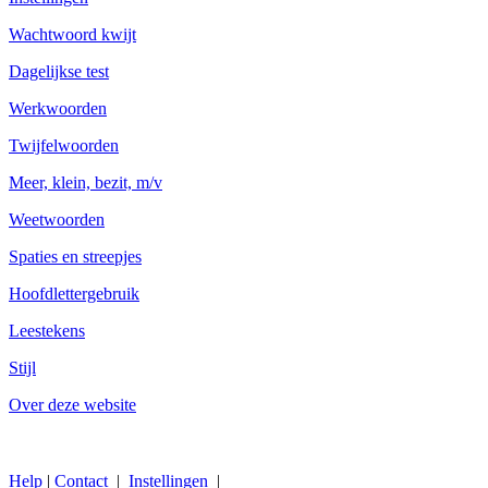
Wachtwoord kwijt
Dagelijkse test
Werkwoorden
Twijfelwoorden
Meer, klein, bezit, m/v
Weetwoorden
Spaties en streepjes
Hoofdlettergebruik
Leestekens
Stijl
Over deze website
Help
|
Contact
|
Instellingen
|