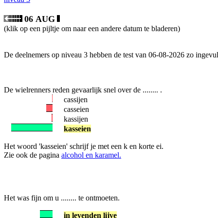
06 AUG
(klik op een pijltje om naar een andere datum te bladeren)
De deelnemers op niveau 3 hebben de test van 06-08-2026 zo ingevul
De wielrenners reden gevaarlijk snel over de ........ .
cassijen
casseien
kassijen
kasseien
Het woord 'kasseien' schrijf je met een k en korte ei.
Zie ook de pagina
alcohol en karamel.
Het was fijn om u ........ te ontmoeten.
in levenden lijve