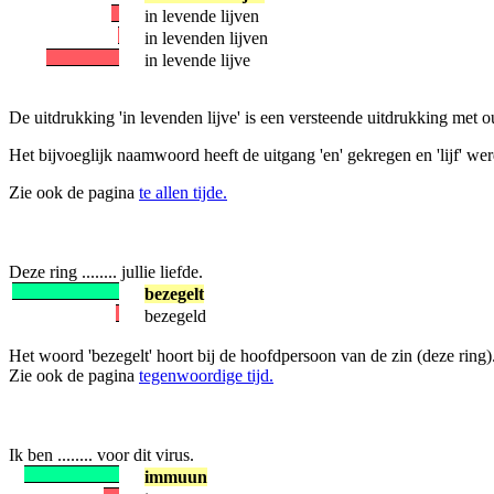
in levende lijven
in levenden lijven
in levende lijve
De uitdrukking 'in levenden lijve' is een versteende uitdrukking met oud
Het bijvoeglijk naamwoord heeft de uitgang 'en' gekregen en 'lijf' werd '
Zie ook de pagina
te allen tijde.
Deze ring ........ jullie liefde.
bezegelt
bezegeld
Het woord 'bezegelt' hoort bij de hoofdpersoon van de zin (deze ring). 
Zie ook de pagina
tegenwoordige tijd.
Ik ben ........ voor dit virus.
immuun