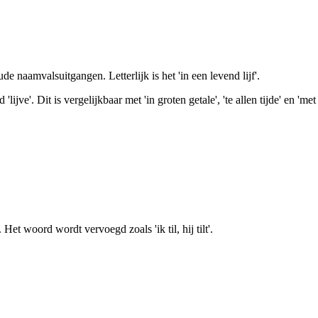
e naamvalsuitgangen. Letterlijk is het 'in een levend lijf'.
lijve'. Dit is vergelijkbaar met 'in groten getale', 'te allen tijde' en 'm
Het woord wordt vervoegd zoals 'ik til, hij tilt'.