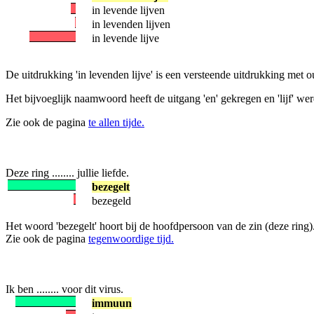
in levende lijven
in levenden lijven
in levende lijve
De uitdrukking 'in levenden lijve' is een versteende uitdrukking met oud
Het bijvoeglijk naamwoord heeft de uitgang 'en' gekregen en 'lijf' werd '
Zie ook de pagina
te allen tijde.
Deze ring ........ jullie liefde.
bezegelt
bezegeld
Het woord 'bezegelt' hoort bij de hoofdpersoon van de zin (deze ring). 
Zie ook de pagina
tegenwoordige tijd.
Ik ben ........ voor dit virus.
immuun