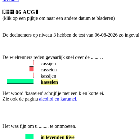
06 AUG
(klik op een pijltje om naar een andere datum te bladeren)
De deelnemers op niveau 3 hebben de test van 06-08-2026 zo ingevul
De wielrenners reden gevaarlijk snel over de ........ .
cassijen
casseien
kassijen
kasseien
Het woord 'kasseien' schrijf je met een k en korte ei.
Zie ook de pagina
alcohol en karamel.
Het was fijn om u ........ te ontmoeten.
in levenden lijve