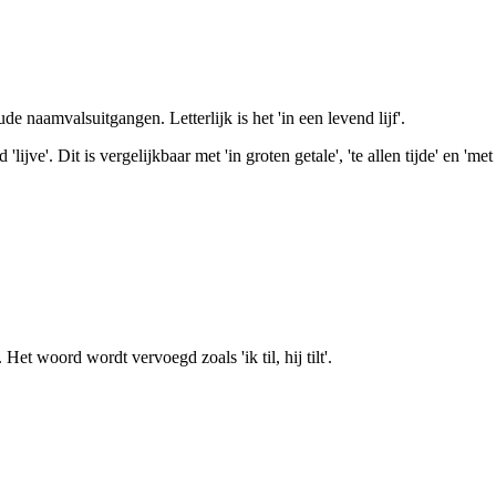
e naamvalsuitgangen. Letterlijk is het 'in een levend lijf'.
lijve'. Dit is vergelijkbaar met 'in groten getale', 'te allen tijde' en 'm
Het woord wordt vervoegd zoals 'ik til, hij tilt'.