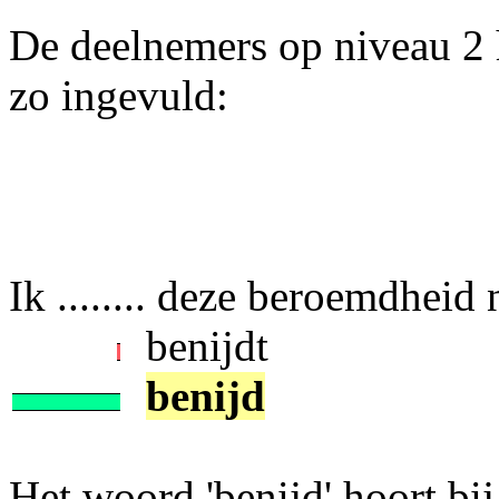
De deelnemers op niveau 2 
zo ingevuld:
Ik ........ deze beroemdheid n
benijdt
benijd
Het woord 'benijd' hoort bi