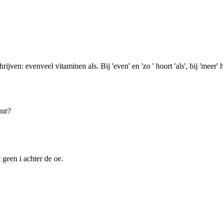
ijven: evenveel vitaminen als. Bij 'even' en 'zo ' hoort 'als', bij 'meer' h
uur?
 geen i achter de oe.