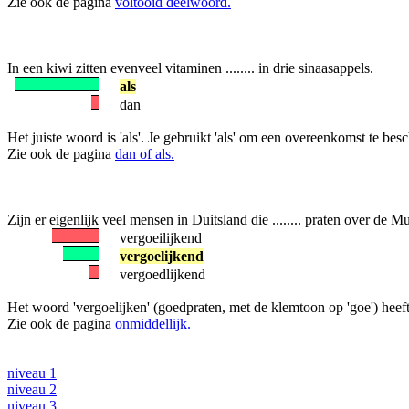
Zie ook de pagina
voltooid deelwoord.
In een kiwi zitten evenveel vitaminen ........ in drie sinaasappels.
als
dan
Het juiste woord is 'als'. Je gebruikt 'als' om een overeenkomst te beschr
Zie ook de pagina
dan of als.
Zijn er eigenlijk veel mensen in Duitsland die ........ praten over de M
vergoeilijkend
vergoelijkend
vergoedlijkend
Het woord 'vergoelijken' (goedpraten, met de klemtoon op 'goe') heeft
Zie ook de pagina
onmiddellijk.
niveau 1
niveau 2
niveau 3