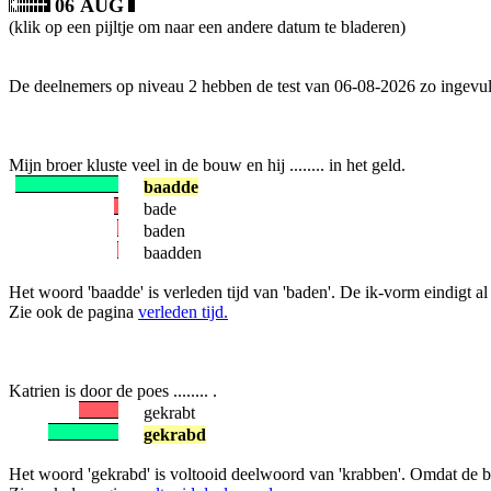
06 AUG
(klik op een pijltje om naar een andere datum te bladeren)
De deelnemers op niveau 2 hebben de test van 06-08-2026 zo ingevul
Mijn broer kluste veel in de bouw en hij ........ in het geld.
baadde
bade
baden
baadden
Het woord 'baadde' is verleden tijd van 'baden'. De ik-vorm eindigt al
Zie ook de pagina
verleden tijd.
Katrien is door de poes ........ .
gekrabt
gekrabd
Het woord 'gekrabd' is voltooid deelwoord van 'krabben'. Omdat de b g