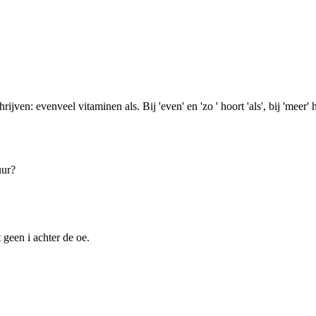
ijven: evenveel vitaminen als. Bij 'even' en 'zo ' hoort 'als', bij 'meer' h
uur?
 geen i achter de oe.