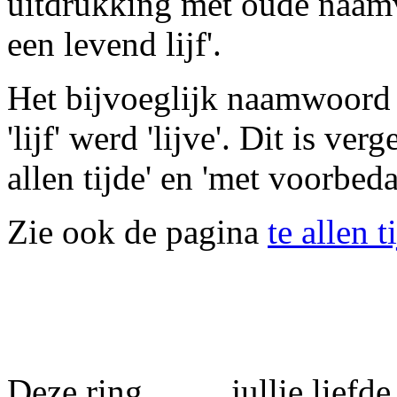
uitdrukking met oude naamva
een levend lijf'.
Het bijvoeglijk naamwoord h
'lijf' werd 'lijve'. Dit is ver
allen tijde' en 'met voorbed
Zie ook de pagina
te allen t
Deze ring ........ jullie liefde