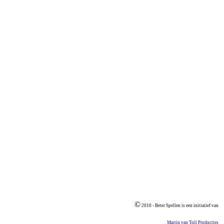
©
2010 - Beter Spellen is een initiatief van
Martin van Toll Producties