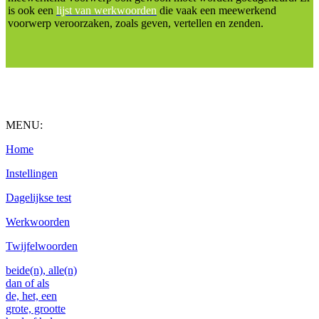
is ook een
lijst van werkwoorden
die vaak een meewerkend
voorwerp veroorzaken, zoals geven, vertellen en zenden.
MENU:
Home
Instellingen
Dagelijkse test
Werkwoorden
Twijfelwoorden
beide(n), alle(n)
dan of als
de, het, een
grote, grootte