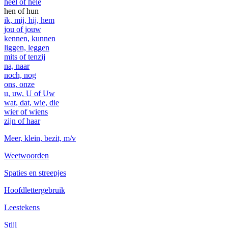
heel of hele
hen of hun
ik, mij, hij, hem
jou of jouw
kennen, kunnen
liggen, leggen
mits of tenzij
na, naar
noch, nog
ons, onze
u, uw, U of Uw
wat, dat, wie, die
wier of wiens
zijn of haar
Meer, klein, bezit, m/v
Weetwoorden
Spaties en streepjes
Hoofdlettergebruik
Leestekens
Stijl