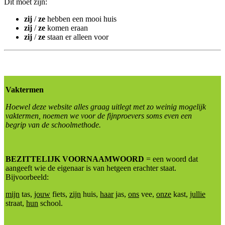
Dit moet zijn:
zij
/
ze
hebben een mooi huis
zij
/
ze
komen eraan
zij
/
ze
staan er alleen voor
Vaktermen
Hoewel deze website alles graag uitlegt met zo weinig mogelijk
vaktermen, noemen we voor de fijnproevers soms even een
begrip van de schoolmethode.
BEZITTELIJK VOORNAAMWOORD
= een woord dat
aangeeft wie de eigenaar is van hetgeen erachter staat.
Bijvoorbeeld:
mijn
tas,
jouw
fiets,
zijn
huis,
haar
jas,
ons
vee,
onze
kast,
jullie
straat,
hun
school.