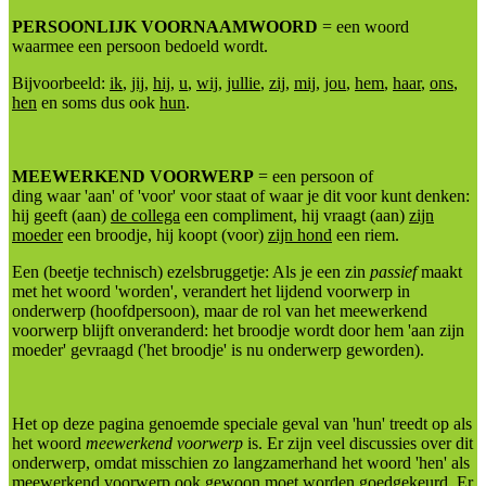
PERSOONLIJK VOORNAAMWOORD
= een woord
waarmee een persoon bedoeld wordt.
Bijvoorbeeld:
ik
,
jij
,
hij
,
u
,
wij
,
jullie
,
zij
,
mij
,
jou
,
hem
,
haar
,
ons
,
hen
en soms dus ook
hun
.
MEEWERKEND VOORWERP
= een persoon of
ding waar 'aan' of 'voor' voor staat of waar je dit voor kunt denken:
hij geeft (aan)
de collega
een compliment, hij vraagt (aan)
zijn
moeder
een broodje, hij koopt (voor)
zijn hond
een riem.
Een (beetje technisch) ezelsbruggetje: Als je een zin
passief
maakt
met het woord 'worden', verandert het lijdend voorwerp in
onderwerp (hoofdpersoon), maar de rol van het meewerkend
voorwerp blijft onveranderd: het broodje wordt door hem 'aan zijn
moeder' gevraagd ('het broodje' is nu onderwerp geworden).
Het op deze pagina genoemde speciale geval van 'hun' treedt op als
het woord
meewerkend voorwerp
is. Er zijn veel discussies over dit
onderwerp, omdat misschien zo langzamerhand het woord 'hen' als
meewerkend voorwerp ook gewoon moet worden goedgekeurd. Er