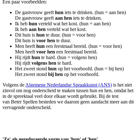
Een paar voorbeelden:
De gastvrouw geeft
hun
iets te drinken. (hun = aan hen)
De gastvrouw geeft
aan hen
iets te drinken.
Ik heb
hun
verteld wat het kost. (hun = aan hen)
Ik heb
aan hen
verteld wat het kost.
Dit huis is
hun
te duur. (hun = voor hen)
Dit huis is
voor hen
te duur.
Men heeft
hun
een feestmaal bereid. (hun = voor hen)
Men heeft
voor hen
een feestmaal bereid.
Hij rijdt
hun
te hard. (hun = volgens hen)
Hij rijdt
volgens hen
te hard.
Het zweet stond
hun
op het voorhoofd. (hun = bij hen)
Het zweet stond
bij hen
op het voorhoofd.
Volgens de
Algemene Nederlandse Spraakkunst (ANS)
is het niet
zinvol om nog onderscheid te maken tussen hun en hen, omdat het
in de spreektaal veel door elkaar wordt gebruikt. Bij de test
van Beter Spellen besteden we daarom geen aandacht meer aan dit
vervagende onderscheid.
'Ze' als gereduceerde vorm van 'hun' of 'hen'.