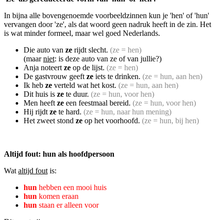
In bijna alle bovengenoemde voorbeeldzinnen kun je 'hen' of 'hun'
vervangen door 'ze', als dat woord geen nadruk heeft in de zin. Het
is wat minder formeel, maar wel goed Nederlands.
Die auto van
ze
rijdt slecht.
(ze = hen)
(maar
niet
: is deze auto van ze of van jullie?)
Anja noteert
ze
op de lijst.
(ze = hen)
De gastvrouw geeft
ze
iets te drinken.
(ze = hun, aan hen)
Ik heb
ze
verteld wat het kost.
(ze = hun, aan hen)
Dit huis is
ze
te duur.
(ze = hun, voor hen)
Men heeft
ze
een feestmaal bereid.
(ze = hun, voor hen)
Hij rijdt
ze
te hard.
(ze = hun, naar hun mening)
Het zweet stond
ze
op het voorhoofd.
(ze = hun, bij hen)
Altijd fout: hun als hoofdpersoon
Wat
altijd fout
is:
hun
hebben een mooi huis
hun
komen eraan
hun
staan er alleen voor